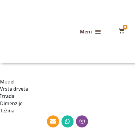
0
Konfigurator stola
Završeni projekti
Model
Vrsta drveta
Izrada
Dimenzije
Težina