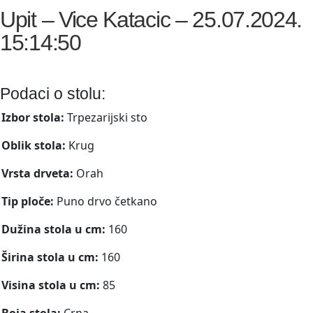
Upit – Vice Katacic – 25.07.2024.
15:14:50
Podaci o stolu:
Izbor stola:
Trpezarijski sto
Oblik stola:
Krug
Vrsta drveta:
Orah
Tip ploče:
Puno drvo četkano
Dužina stola u cm:
160
Širina stola u cm:
160
Visina stola u cm:
85
Boja stola:
Crna