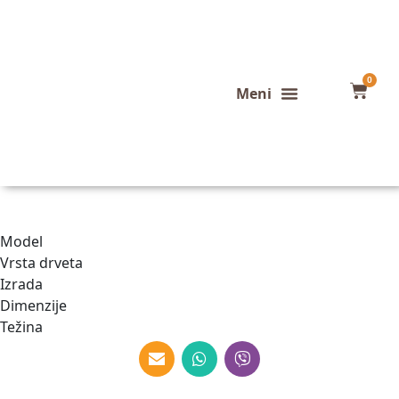
0
Konfigurator stola
Završeni projekti
Model
Vrsta drveta
Izrada
Dimenzije
Težina