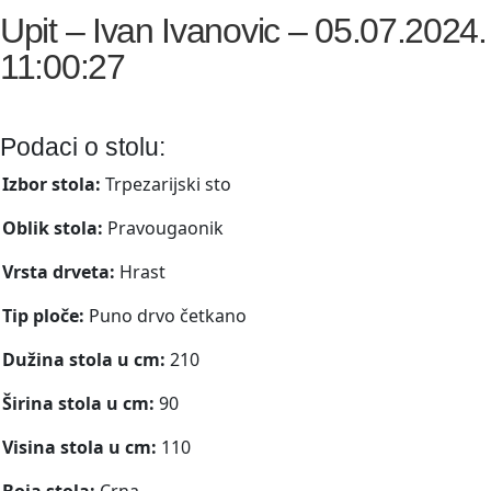
Upit – Ivan Ivanovic – 05.07.2024.
11:00:27
Podaci o stolu:
Izbor stola:
Trpezarijski sto
Oblik stola:
Pravougaonik
Vrsta drveta:
Hrast
Tip ploče:
Puno drvo četkano
Dužina stola u cm:
210
Širina stola u cm:
90
Visina stola u cm:
110
Boja stola:
Crna