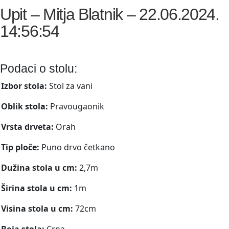
Upit – Mitja Blatnik – 22.06.2024.
14:56:54
Podaci o stolu:
Izbor stola:
Stol za vani
Oblik stola:
Pravougaonik
Vrsta drveta:
Orah
Tip ploče:
Puno drvo četkano
Dužina stola u cm:
2,7m
Širina stola u cm:
1m
Visina stola u cm:
72cm
Boja stola:
Crna