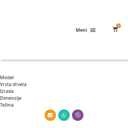
0
Konfigurator stola
Završeni projekti
Model
Vrsta drveta
Izrada
Dimenzije
Težina