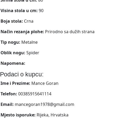
Visina stola u cm:
90
Boja stola:
Crna
Način rezanja plohe:
Prirodno sa dužih strana
Tip nogu:
Metalne
Oblik nogu:
Spider
Napomena:
Podaci o kupcu:
Ime i Prezime:
Mance Goran
Telefon:
00385915641114
Email:
mancegoran1978@gmail.com
Mjesto isporuke:
Rijeka, Hrvatska