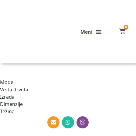
0
Konfigurator stola
Završeni projekti
Model
Vrsta drveta
Izrada
Dimenzije
Težina