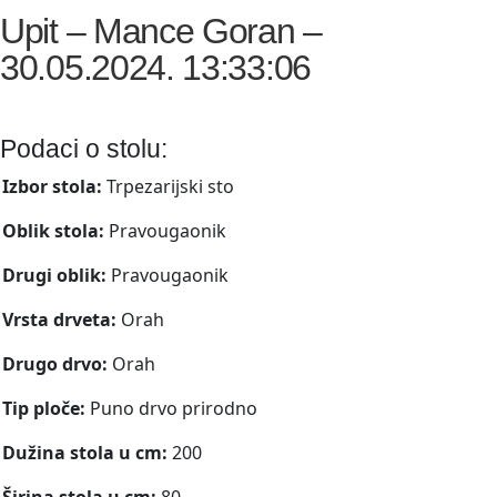
Upit – Mance Goran –
30.05.2024. 13:33:06
Podaci o stolu:
Izbor stola:
Trpezarijski sto
Oblik stola:
Pravougaonik
Drugi oblik:
Pravougaonik
Vrsta drveta:
Orah
Drugo drvo:
Orah
Tip ploče:
Puno drvo prirodno
Dužina stola u cm:
200
Širina stola u cm:
80