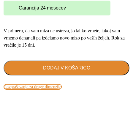
Garancija 24 mesecev
V primeru, da vam miza ne ustreza, jo lahko vrnete, takoj vam
vrnemo denar ali pa izdelamo novo mizo po vaših željah. Rok za
vračilo je 15 dni.
DODAJ V KOŠARICO
Povpraševanje za druge dimenzije