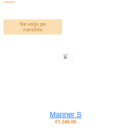
Na voljo po
naročilu
Manner S
€
1,240.00