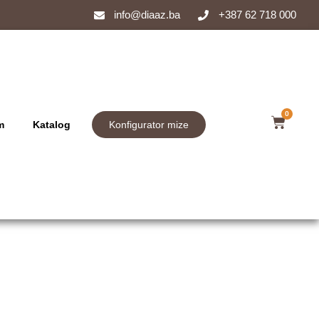
info@diaaz.ba
+387 62 718 000
0
m
Katalog
Konfigurator mize