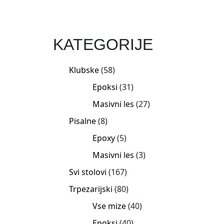
KATEGORIJE
Klubske
58
Epoksi
31
Masivni les
27
Pisalne
8
Epoxy
5
Masivni les
3
Svi stolovi
167
Trpezarijski
80
Vse mize
40
Epoksi
40