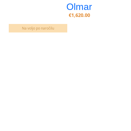
Olmar
€
1,620.00
Na voljo po naročilu