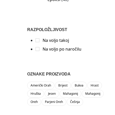
RAZPOLOŽLJIVOST
Na voljo takoj
Na voljo po naročilu
OZNAKE PROIZVODA
Američki Orah
Brijest
Bukva
Hrast
Hruška
Jesen
Mahagonij
Mahagonij
Oreh
Parjeni Oreh
Češnja