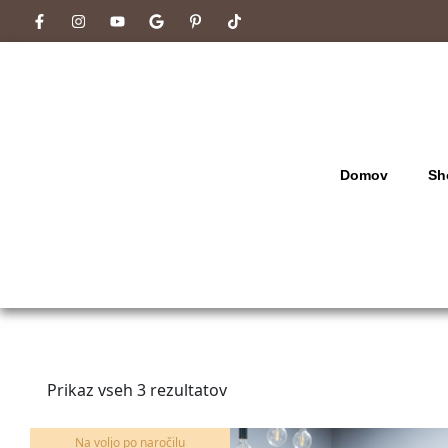
Domov
Sh
Prikaz vseh 3 rezultatov
Na voljo po naročilu