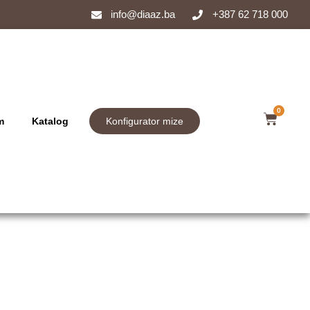
info@diaaz.ba
+387 62 718 000
0
m
Katalog
Konfigurator mize