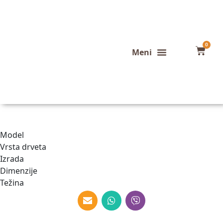
0
Ustvarite svojo lastno mizo po svojih željah in merah.
Model
Vrsta drveta
Izrada
Dimenzije
Težina