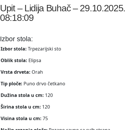
Upit – Lidija Buhač – 29.10.2025.
08:18:09
Izbor stola:
Izbor stola:
Trpezarijski sto
Oblik stola:
Elipsa
Vrsta drveta:
Orah
Tip ploče:
Puno drvo četkano
Dužina stola u cm:
120
Širina stola u cm:
120
Visina stola u cm:
75
Način rezanja ploče:
Rezano ravno sa svih strana