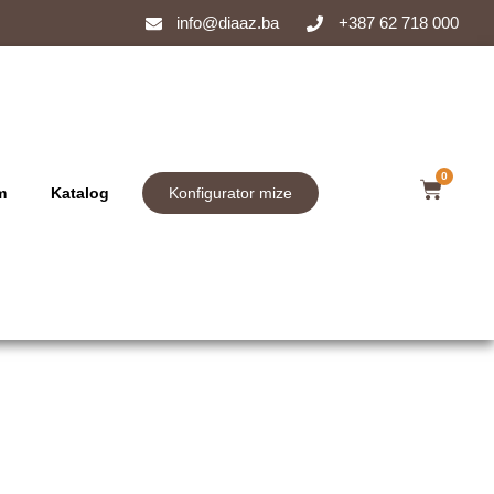
info@diaaz.ba
+387 62 718 000
0
m
Katalog
Konfigurator mize