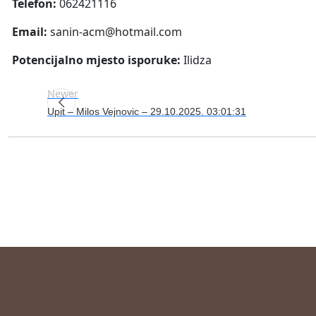
Telefon:
062421116
Email:
sanin-acm@hotmail.com
Potencijalno mjesto isporuke:
Ilidza
Newer
Upit – Milos Vejnovic – 29.10.2025. 03:01:31