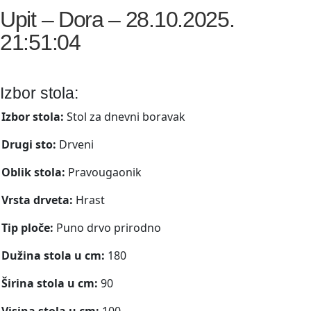
Upit – Dora – 28.10.2025.
21:51:04
Izbor stola:
Izbor stola:
Stol za dnevni boravak
Drugi sto:
Drveni
Oblik stola:
Pravougaonik
Vrsta drveta:
Hrast
Tip ploče:
Puno drvo prirodno
Dužina stola u cm:
180
Širina stola u cm:
90
Visina stola u cm:
100