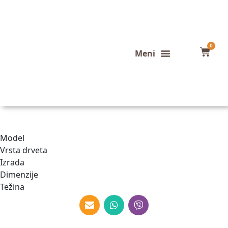
0
Ustvarite svojo lastno mizo po svojih željah in merah.
Model
Vrsta drveta
Izrada
Dimenzije
Težina