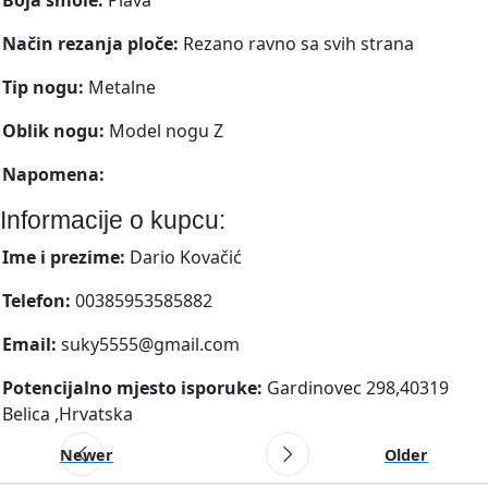
Način rezanja ploče:
Rezano ravno sa svih strana
Tip nogu:
Metalne
Oblik nogu:
Model nogu Z
Napomena:
Informacije o kupcu:
Ime i prezime:
Dario Kovačić
Telefon:
00385953585882
Email:
suky5555@gmail.com
Potencijalno mjesto isporuke:
Gardinovec 298,40319
Belica ,Hrvatska
Newer
Older