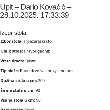
Upit – Dario Kovačić –
28.10.2025. 17:33:39
Izbor stola:
Izbor stola:
Trpezarijski sto
Oblik stola:
Pravougaonik
Vrsta drveta:
Jasen
Tip ploče:
Puno drvo sa epoxy smolom
Dužina stola u cm:
200
Širina stola u cm:
90
Visina stola u cm:
90
Boja smole:
Plava