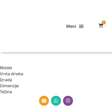
0
Ustvarite svojo lastno mizo po svojih željah in merah.
Model
Vrsta drveta
Izrada
Dimenzije
Težina