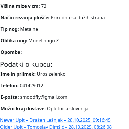
Višina mize v cm:
72
Način rezanja plošče:
Prirodno sa dužih strana
Tip nog:
Metalne
Oblika nog:
Model nogu Z
Opomba:
Podatki o kupcu:
Ime in priimek:
Uros zelenko
Telefon:
041429012
E-pošta:
smoodfly@gmail.com
Možni kraj dostave:
Oplotnica slovenija
Newer
Upit – Dražen Lešnjak – 28.10.2025. 09:16:45
Older
Upit – Tomoslav Dimšić – 28.10.2025. 08:26:08