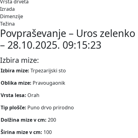
Vrsta drveta
Izrada
Dimenzije
Težina
Povpraševanje – Uros zelenko
– 28.10.2025. 09:15:23
Izbira mize:
Izbira mize:
Trpezarijski sto
Oblika mize:
Pravougaonik
Vrsta lesa:
Orah
Tip plošče:
Puno drvo prirodno
Dolžina mize v cm:
200
Širina mize v cm:
100