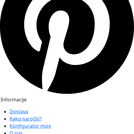
Informacije
Dostava
Kako naročiti?
Konfigurator mize
O nas