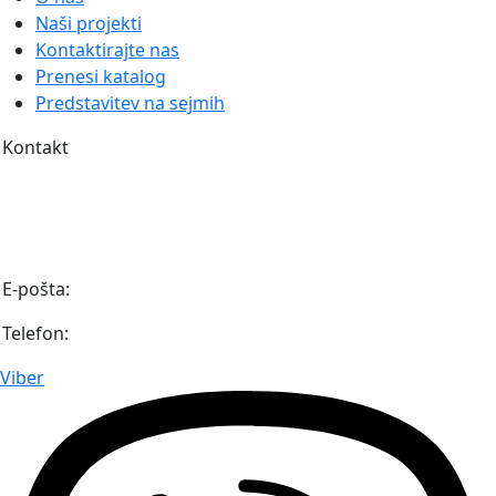
Naši projekti
Kontaktirajte nas
Prenesi katalog
Predstavitev na sejmih
Kontakt
Igmanska bb (Industrijska cona Unis Pretis)
71 320 Vogošća
Bosna in Hercegovina
E-pošta:
info@diaaz.ba
Telefon:
+387 62 718 000
Viber