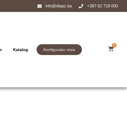
info@diaaz.ba
+387 62 718 000
0
m
Katalog
Konfigurator mize