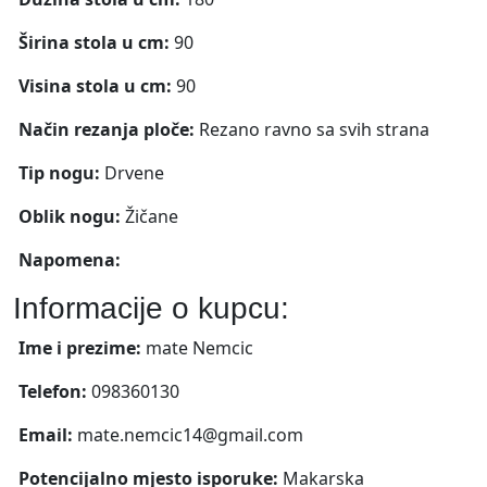
Širina stola u cm:
90
Visina stola u cm:
90
Način rezanja ploče:
Rezano ravno sa svih strana
Tip nogu:
Drvene
Oblik nogu:
Žičane
Napomena:
Informacije o kupcu:
Ime i prezime:
mate Nemcic
Telefon:
098360130
Email:
mate.nemcic14@gmail.com
Potencijalno mjesto isporuke:
Makarska