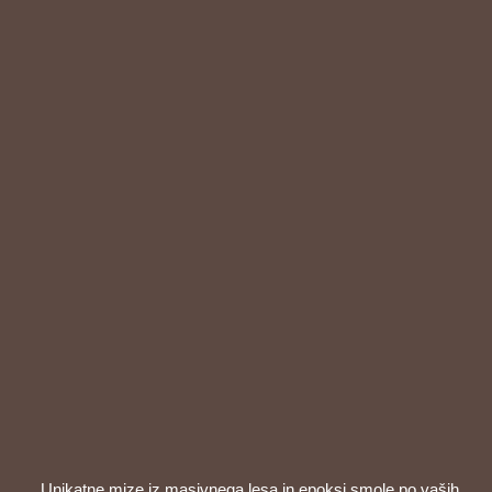
Unikatne mize iz masivnega lesa in epoksi smole po vaših