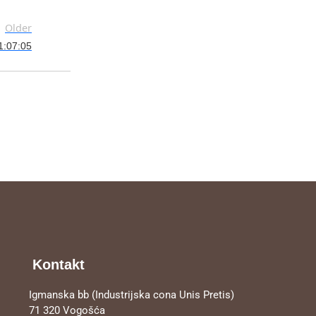
Older
01:07:05
Kontakt
Igmanska bb (Industrijska cona Unis Pretis)
71 320 Vogošća