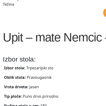
Težina
Upit – mate Nemcic 
Izbor stola:
Izbor stola:
Trpezarijski sto
Oblik stola:
Pravougaonik
Vrsta drveta:
Jasen
Tip ploče:
Puno drvo prirodno
Dužina stola u cm:
180