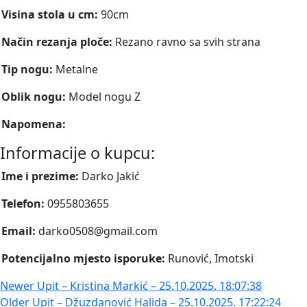
Visina stola u cm:
90cm
Način rezanja ploče:
Rezano ravno sa svih strana
Tip nogu:
Metalne
Oblik nogu:
Model nogu Z
Napomena:
Informacije o kupcu:
Ime i prezime:
Darko Jakić
Telefon:
0955803655
Email:
darko0508@gmail.com
Potencijalno mjesto isporuke:
Runović, Imotski
Newer
Upit – Kristina Markić – 25.10.2025. 18:07:38
Older
Upit – Džuzdanović Halida – 25.10.2025. 17:22:24