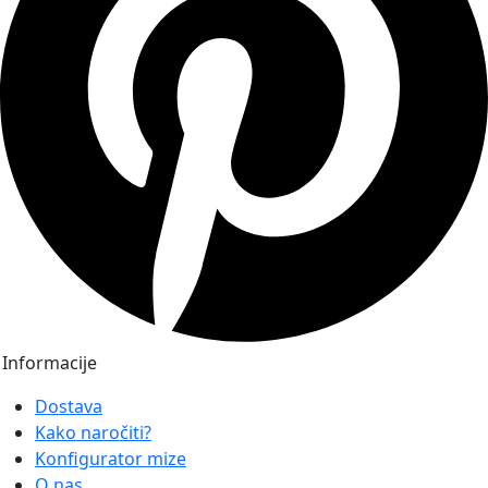
Informacije
Dostava
Kako naročiti?
Konfigurator mize
O nas