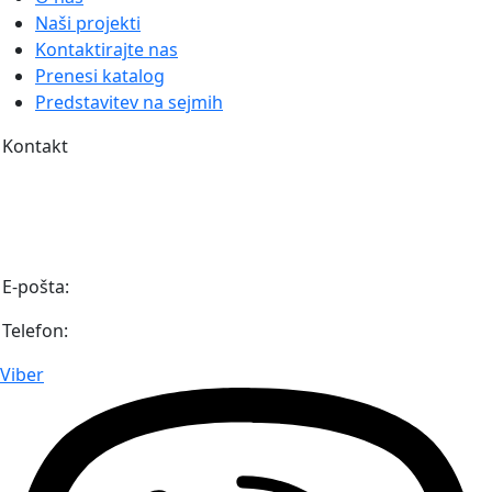
Naši projekti
Kontaktirajte nas
Prenesi katalog
Predstavitev na sejmih
Kontakt
Igmanska bb (Industrijska cona Unis Pretis)
71 320 Vogošća
Bosna in Hercegovina
E-pošta:
info@diaaz.ba
Telefon:
+387 62 718 000
Viber